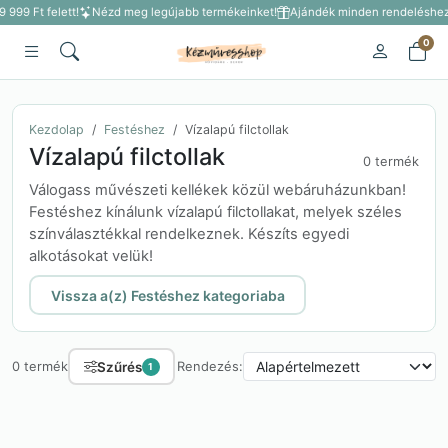
 999 Ft felett!
Nézd meg legújabb termékeinket!
Ajándék minden rendeléshez 3
0
Kezdolap
Festéshez
Vízalapú filctollak
Vízalapú filctollak
0 termék
Válogass művészeti kellékek közül webáruházunkban!
Festéshez kínálunk vízalapú filctollakat, melyek széles
színválasztékkal rendelkeznek. Készíts egyedi
alkotásokat velük!
Vissza a(z) Festéshez kategoriaba
Szűrés
0 termék
Rendezés:
1