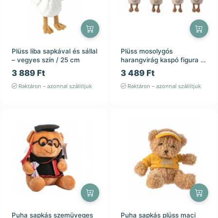
Plüss liba sapkával és sállal
Plüss mosolygós
– vegyes szín / 25 cm
harangvirág kaspó figura –
vegyes színek – 28 cm
3 889 Ft
3 489 Ft
Raktáron – azonnal szállítjuk
Raktáron – azonnal szállítjuk
Puha sapkás szemüveges
Puha sapkás plüss maci