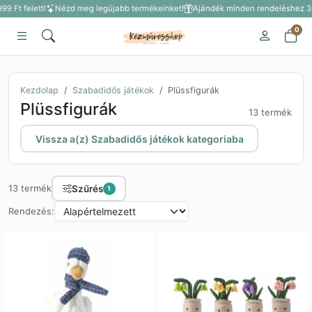
9 Ft felett!
Nézd meg legújabb termékeinket!
Ajándék minden rendeléshez 3 50
0
Kezdolap
Szabadidős játékok
Plüssfigurák
Plüssfigurák
13 termék
Vissza a(z) Szabadidős játékok kategoriaba
Szűrés
13 termék
1
Rendezés: