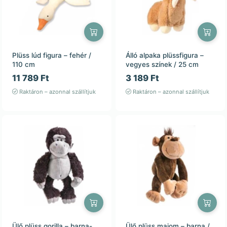
Plüss lúd figura – fehér /
Álló alpaka plüssfigura –
110 cm
vegyes színek / 25 cm
11 789 Ft
3 189 Ft
Raktáron – azonnal szállítjuk
Raktáron – azonnal szállítjuk
Ülő plüss gorilla – barna-
Ülő plüss majom – barna /