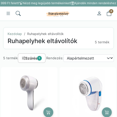
999 Ft felett!
Nézd meg legújabb termékeinket!
Ajándék minden rendeléshez 3 
0
Kezdolap
Ruhapelyhek eltávolítók
Ruhapelyhek eltávolítók
5 termék
Szűrés
5 termék
Rendezés:
1