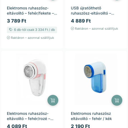
Elektromos ruhaszösz-
USB újratölthető
eltávolító – fehér/fekete –
ruhaszösz-eltávolító –
2×AA – 19×7,5 cm
fehér/kék – 12,5×6 cm
3 789 Ft
4 889 Ft
Raktáron – azonnal szállítjuk
6 db-tól csak 3 334 Ft / db
Raktáron – azonnal szállítjuk
Elektromos ruhaszösz-
Elektromos ruhaszösz
eltávolító – fehér/rozé –
eltávolító – fehér / kék
2×AA
4 089 Ft
2 190 Ft