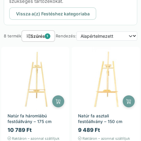
szükséges tartozékokat.
Vissza a(z) Festéshez kategoriaba
Szűrés
8 termék
Rendezés:
1
Natúr fa háromlábú
Natúr fa asztali
festőállvány – 175 cm
festőállvány – 150 cm
10 789 Ft
9 489 Ft
Raktáron – azonnal szállítjuk
Raktáron – azonnal szállítjuk