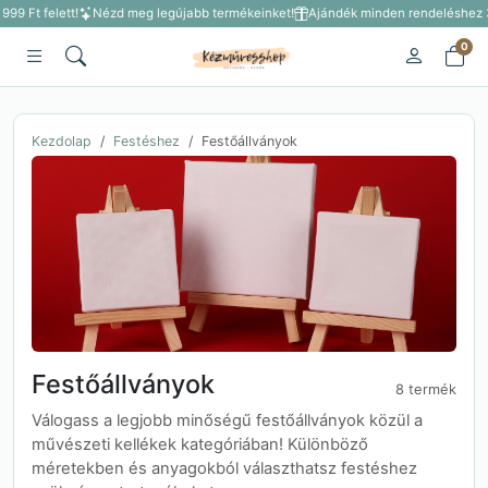
999 Ft felett!
Nézd meg legújabb termékeinket!
Ajándék minden rendeléshez 3 
0
Kezdolap
Festéshez
Festőállványok
Festőállványok
8 termék
Válogass a legjobb minőségű festőállványok közül a
művészeti kellékek kategóriában! Különböző
méretekben és anyagokból választhatsz festéshez