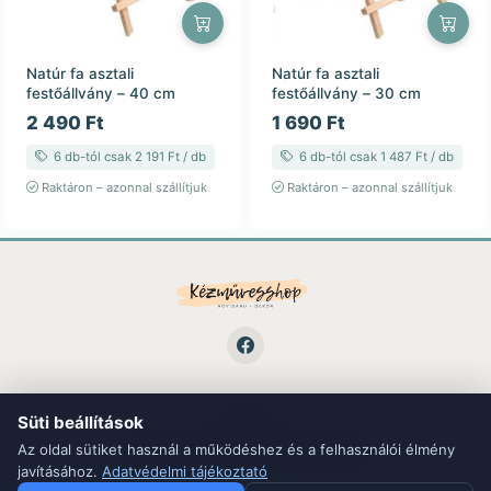
Natúr fa asztali
Natúr fa asztali
festőállvány – 40 cm
festőállvány – 30 cm
2 490 Ft
1 690 Ft
6 db-tól csak 2 191 Ft / db
6 db-tól csak 1 487 Ft / db
Raktáron – azonnal szállítjuk
Raktáron – azonnal szállítjuk
Süti beállítások
LINKEK
ÁSZF
Adatvédelem
Kapcsolat
Blog
Az oldal sütiket használ a működéshez és a felhasználói élmény
javításához.
Adatvédelmi tájékoztató