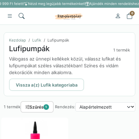
 999 Ft felett!
Nézd meg legújabb termékeinket!
Ajándék minden rendeléshez 3
0
Kezdolap
Lufik
Lufipumpák
Lufipumpák
1 termék
Válogass az ünnepi kellékek közül, válassz lufikat és
lufipumpákat széles választékban! Színes és vidám
dekorációk minden alkalomra.
Vissza a(z) Lufik kategoriaba
Szűrés
1 termék
Rendezés:
1