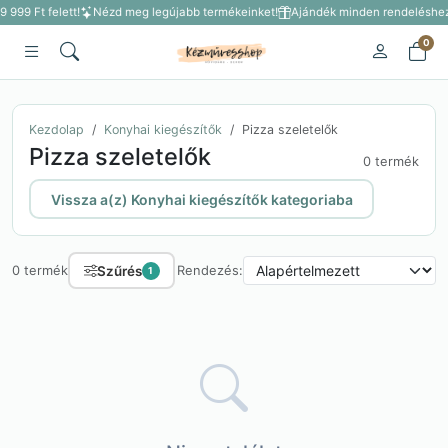
9 999 Ft felett!
Nézd meg legújabb termékeinket!
Ajándék minden rendeléshez 3
0
Kezdolap
Konyhai kiegészítők
Pizza szeletelők
Pizza szeletelők
0 termék
Vissza a(z) Konyhai kiegészítők kategoriaba
Szűrés
0 termék
Rendezés:
1