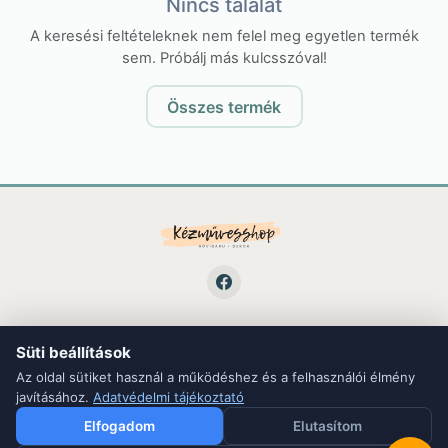
Nincs találat
A keresési feltételeknek nem felel meg egyetlen termék
sem. Próbálj más kulcsszóval!
Összes termék
Süti beállítások
LINKEK
ÁSZF
Adatvédelem
Kapcsolat
Blog
Az oldal sütiket használ a működéshez és a felhasználói élmény
javításához.
Adatvédelmi tájékoztató
Elfogadom
Elutasítom