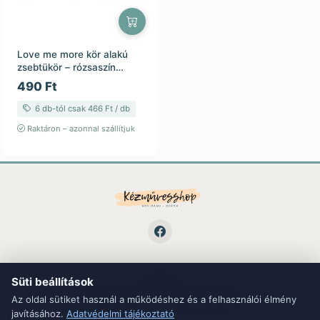
Love me more kör alakú
zsebtükör – rózsaszín
virágmintás / 7,5 cm
490 Ft
6 db-tól csak 466 Ft / db
Raktáron – azonnal szállítjuk
Süti beállítások
LINKEK
ÁSZF
Adatvédelem
Kapcsolat
Blog
Az oldal sütiket használ a működéshez és a felhasználói élmény
javításához.
Adatvédelmi tájékoztató