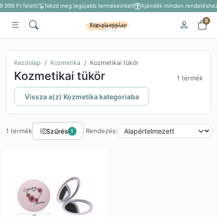
 999 Ft felett!
Nézd meg legújabb termékeinket!
Ajándék minden rendeléshez 3
0
Kezdolap
Kozmetika
Kozmetikai tükör
Kozmetikai tükör
1 termék
Vissza a(z) Kozmetika kategoriaba
Szűrés
1 termék
Rendezés:
1