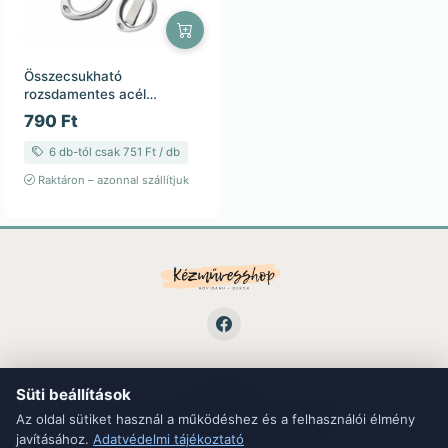
Összecsukható
rozsdamentes acél
precíziós szépségolló –
790 Ft
ezüst – 9,8×5,5 cm
6 db-tól csak 751 Ft / db
Raktáron – azonnal szállítjuk
Süti beállítások
LINKEK
ÁSZF
Adatvédelem
Kapcsolat
Blog
Az oldal sütiket használ a működéshez és a felhasználói élmény
javításához.
Adatvédelmi tájékoztató