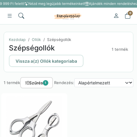
9 999 Ft felett!
Nézd meg legújabb termékeinket!
Ajándék minden rendeléshez 3
0
Kezdolap
Ollók
Szépségollók
Szépségollók
1 termék
Vissza a(z) Ollók kategoriaba
Szűrés
1 termék
Rendezés:
1