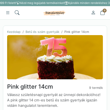
9 Ft felett!
Nézd meg legújabb termékeinket!
Ajándék minden rendeléshez 3 50
0
Kezdolap
Betű és szám gyertyák
Pink glitter 14cm
Pink glitter 14cm
9 termék
Válassz születésnapi gyertyát az ünnepi dekorációhoz!
A pink glitter 14 cm-es betű és szám gyertyák igazán
vidám hangulatot teremtenek.