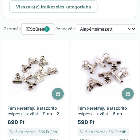
Vissza a(z) Iratkezelés kategoriaba
Szűrés
7 termék
Rendezés:
1
Fém kerekfejű iratszorító
Fém kerekfejű iratszorító
csipesz – ezüst – 9 db – 22
csipesz – ezüst – 6 db – 31
mm
mm
690 Ft
590 Ft
6 db-tól csak 656 Ft / db
6 db-tól csak 561 Ft / db