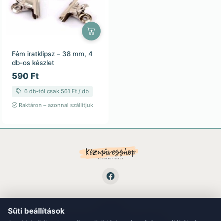
Fém iratklipsz – 38 mm, 4
db-os készlet
590 Ft
6 db-tól csak 561 Ft / db
Raktáron – azonnal szállítjuk
Süti beállítások
LINKEK