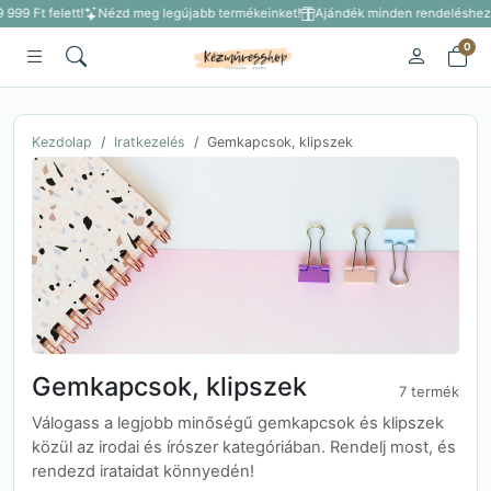
999 Ft felett!
Nézd meg legújabb termékeinket!
Ajándék minden rendeléshez 3 
0
Kezdolap
Iratkezelés
Gemkapcsok, klipszek
Gemkapcsok, klipszek
7 termék
Válogass a legjobb minőségű gemkapcsok és klipszek
közül az irodai és írószer kategóriában. Rendelj most, és
rendezd irataidat könnyedén!