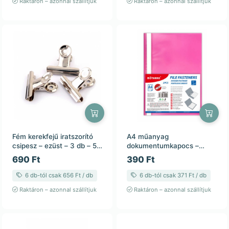
Raktáron – azonnal szállítjuk
Raktáron – azonnal szállítjuk
Fém kerekfejű iratszorító
A4 műanyag
csipesz – ezüst – 3 db – 50
dokumentumkapocs –
mm
pasztell világos rózsaszín /
690 Ft
390 Ft
2 db
6 db-tól csak 656 Ft / db
6 db-tól csak 371 Ft / db
Raktáron – azonnal szállítjuk
Raktáron – azonnal szállítjuk