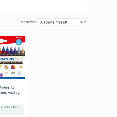
Rendezés:
észlet 24
 mm, vastag
)
ak 1 986 Ft /