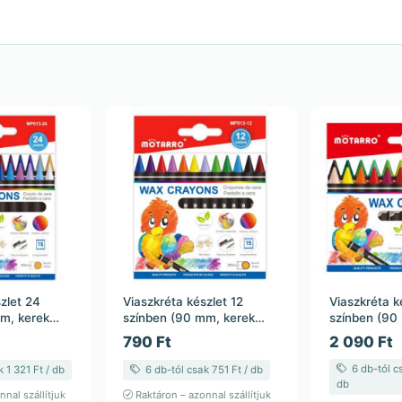
zlet 24
Viaszkréta készlet 12
Viaszkréta k
m, kerek
színben (90 mm, kerek
színben (90
forma)
kerek forma
790 Ft
2 090 Ft
6 db-tól cs
 1 321 Ft / db
6 db-tól csak 751 Ft / db
db
nal szállítjuk
Raktáron – azonnal szállítjuk