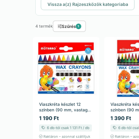
Vissza a(z) Rajzeszközök kategoriaba
Szűrés
4 termék
1
Viaszkréta készlet 12
Viaszkréta kés
színben (90 mm, vastag
színben (90 m
kerek forma)
forma)
1 190 Ft
1 390 Ft
6 db-tól csak 1 131 Ft / db
6 db-tól csak
Raktáron – azonnal szállítjuk
Raktáron – azon