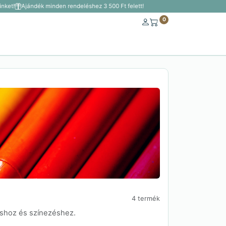
ket!
Ajándék minden rendeléshez 3 500 Ft felett!
0
4 termék
láshoz és színezéshez.