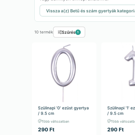
Vissza a(z) Betű és szám gyertyák kategor
Szűrés
10 termék
1
Szülinapi '0' ezüst gyertya
Szülinapi '1' e
/ 9.5 cm
/ 9.5 cm
Több változatban
Több változat
290 Ft
290 Ft