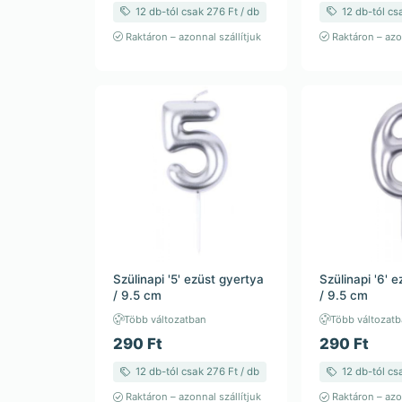
12 db-tól csak 276 Ft / db
12 db-tól cs
Raktáron – azonnal szállítjuk
Raktáron – azon
Szülinapi '5' ezüst gyertya
Szülinapi '6' 
/ 9.5 cm
/ 9.5 cm
Több változatban
Több változat
290 Ft
290 Ft
12 db-tól csak 276 Ft / db
12 db-tól cs
Raktáron – azonnal szállítjuk
Raktáron – azon