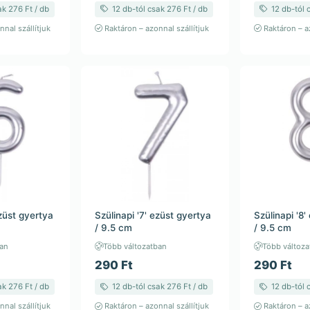
ak 276 Ft / db
12 db-tól csak 276 Ft / db
12 db-tól 
nal szállítjuk
Raktáron – azonnal szállítjuk
Raktáron – az
ezüst gyertya
Szülinapi '7' ezüst gyertya
Szülinapi '8'
/ 9.5 cm
/ 9.5 cm
ban
Több változatban
Több változa
290 Ft
290 Ft
ak 276 Ft / db
12 db-tól csak 276 Ft / db
12 db-tól 
nal szállítjuk
Raktáron – azonnal szállítjuk
Raktáron – az