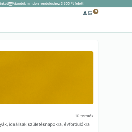
ket!
Ajándék minden rendeléshez 3 500 Ft felett!
0
10 termék
k, ideálisak születésnapokra, évfordulókra