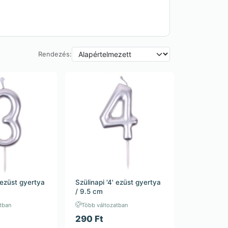
Rendezés:
' ezüst gyertya
Szülinapi '4' ezüst gyertya
/ 9.5 cm
tban
Több változatban
290 Ft