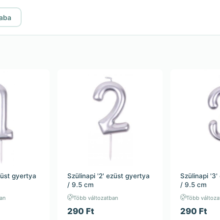
iaba
züst gyertya
Szülinapi '2' ezüst gyertya
Szülinapi '3
/ 9.5 cm
/ 9.5 cm
ban
Több változatban
Több változa
290 Ft
290 Ft