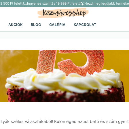
00 Ft felett!
Ingyenes szállítás 19 999 Ft felett!
Nézd meg legújabb termékein
K
AKCIÓK
BLOG
GALÉRIA
KAPCSOLAT
ák széles választékából! Különleges ezüst betű és szám gyertyá