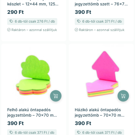
készlet – 12×44 mm, 125
jegyzettömb szett – 76×76
lap
mm, 100 lap
290 Ft
390 Ft
6 db-tól csak 276 Ft / db
6 db-tól csak 371 Ft / db
Raktáron – azonnal szállítjuk
Raktáron – azonnal szállítjuk
Felhő alakú öntapadós
Házikó alakú öntapadós
jegyzettömb – 70×70 mm,
jegyzettömb – 70×70 mm,
100 lap
100 lap
390 Ft
390 Ft
6 db-tól csak 371 Ft / db
6 db-tól csak 371 Ft / db