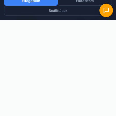
Elfogadom
Elutasítom
Beállítások
Pillangó alakú öntapadós
Maci alakú öntapadós
jegyzettömb – 70×70 mm,
jegyzettömb – 70×70 mm,
100 lap
100 lap
390 Ft
390 Ft
6 db-tól csak 371 Ft / db
6 db-tól csak 371 Ft / db
Raktáron – azonnal szállítjuk
Raktáron – azonnal szállítjuk