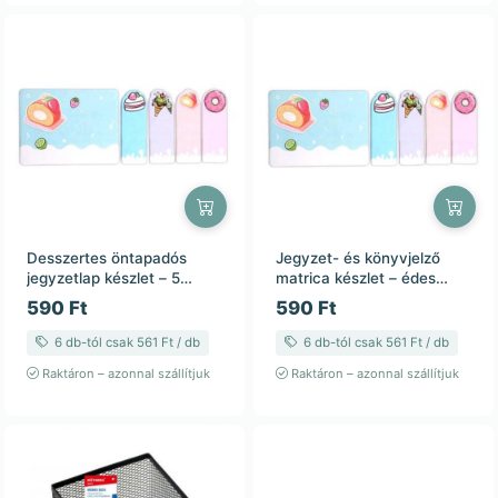
Desszertes öntapadós
Jegyzet- és könyvjelző
jegyzetlap készlet – 5
matrica készlet – édes
tömb, 25 lap/tömb
desszert mintás, 5 tömb,
590 Ft
590 Ft
25 lap/tömb
6 db-tól csak 561 Ft / db
6 db-tól csak 561 Ft / db
Raktáron – azonnal szállítjuk
Raktáron – azonnal szállítjuk