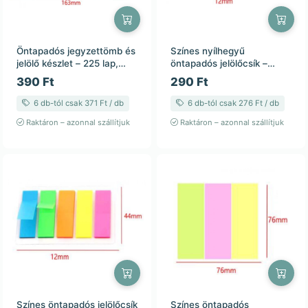
Öntapadós jegyzettömb és
Színes nyílhegyű
jelölő készlet – 225 lap,
öntapadós jelölőcsík –
92×163 mm
12×45 mm, 125 lap
390 Ft
290 Ft
6 db-tól csak 371 Ft / db
6 db-tól csak 276 Ft / db
Raktáron – azonnal szállítjuk
Raktáron – azonnal szállítjuk
Színes öntapadós jelölőcsík
Színes öntapadós