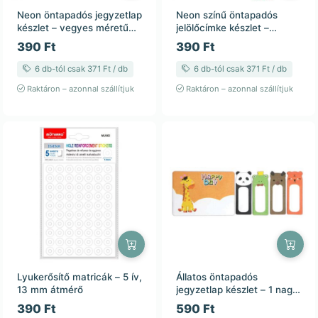
Neon öntapadós jegyzetlap
Neon színű öntapadós
készlet – vegyes méretű
jelölőcímke készlet –
PET címkék
vízálló, áttetsző PET
390 Ft
390 Ft
anyagból
6 db-tól csak 371 Ft / db
6 db-tól csak 371 Ft / db
Raktáron – azonnal szállítjuk
Raktáron – azonnal szállítjuk
Lyukerősítő matricák – 5 ív,
Állatos öntapadós
13 mm átmérő
jegyzetlap készlet – 1 nagy
+ 4 mini tömb
390 Ft
590 Ft