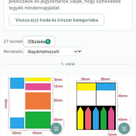
jelölőcsíkok és jegyzettartók várják, hogy színesebbé
tegyék mindennapjaidat.
Vissza a(z) Iroda és írószer kategoriaba
Szűrés
27 termék
1
Rendezés:
1. oldal