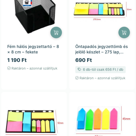
Fém hálós jegyzettartó – 8
Öntapadós jegyzettömb és
× 8 cm – fekete
jelölő készlet – 275 lap,
92×270,5 mm, lefűzhető
1 190 Ft
690 Ft
Raktáron – azonnal szállítjuk
6 db-tól csak 656 Ft / db
Raktáron – azonnal szállítjuk