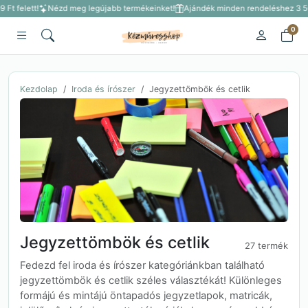
t felett!
Nézd meg legújabb termékeinket!
Ajándék minden rendeléshez 3 500 
0
Kezdolap
Iroda és írószer
Jegyzettömbök és cetlik
Jegyzettömbök és cetlik
27 termék
Fedezd fel iroda és írószer kategóriánkban található
jegyzettömbök és cetlik széles választékát! Különleges
formájú és mintájú öntapadós jegyzetlapok, matricák,