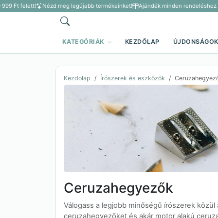
99 Ft felett!
Nézd meg legújabb termékeinket!
Ajándék minden rendeléshez 3 5
KATEGÓRIÁK
KEZDŐLAP
ÚJDONSÁGO
Kezdolap
Írószerek és eszközök
Ceruzahegyez
Ceruzahegyezők
Válogass a legjobb minőségű írószerek közül
ceruzahegyezőket és akár motor alakú ceruza