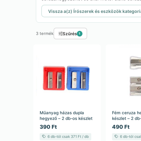
Vissza a(z) Írószerek és eszközök kategor
Szűrés
3 termék
1
Műanyag házas dupla
Fém ceruza h
hegyező – 2 db-os készlet
készlet – 2 db
390 Ft
490 Ft
6 db-tól csak 371 Ft / db
6 db-tól csa