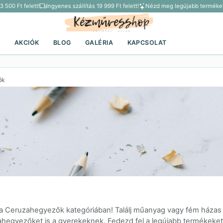
00 Ft felett!
Ingyenes szállítás 19 999 Ft felett!
Nézd meg legújabb termékein
K
AKCIÓK
BLOG
GALÉRIA
KAPCSOLAT
ők
 a Ceruzahegyezők kategóriában! Találj műanyag vagy fém házas
hegyezőket is a gyerekeknek. Fedezd fel a legújabb termékeket