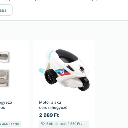
iaba
egyező
Motor alakú
-os
ceruzahegyező
gyerekeknek – fehér
2 989 Ft
színben
6 db-tól csak 2 630 Ft /
k 466 Ft / db