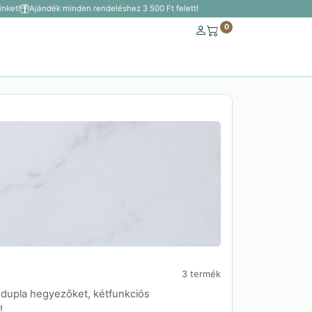
ket!
Ajándék minden rendeléshez 3 500 Ft felett!
0
3 termék
 dupla hegyezőket, kétfunkciós
!