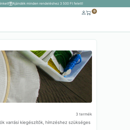
ket!
Ajándék minden rendeléshez 3 500 Ft felett!
0
3 termék
ók varrási kiegészítők, hímzéshez szükséges