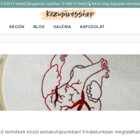
00 Ft felett!
Ingyenes szállítás 19 999 Ft felett!
Nézd meg legújabb termékein
K
AKCIÓK
BLOG
GALÉRIA
KAPCSOLAT
mző termékek közül webáruházunkban! Kínálatunkban megtalálhat