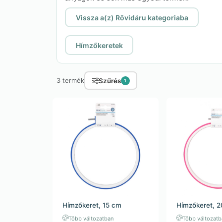
Vissza a(z) Rövidáru kategoriaba
Hímzőkeretek
Szűrés
3 termék
1
Hímzőkeret, 15 cm
Hímzőkeret, 
Több változatban
Több változat