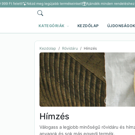
99 Ft felett!
Nézd meg legújabb termékeinket!
Ajándék minden rendeléshez 3 5
KATEGÓRIÁK
KEZDŐLAP
ÚJDONSÁGO
Kezdolap
Rövidáru
Hímzés
Hímzés
Válogass a legjobb minőségű rövidáru és hí
anyagok és sok más egyedi termék.