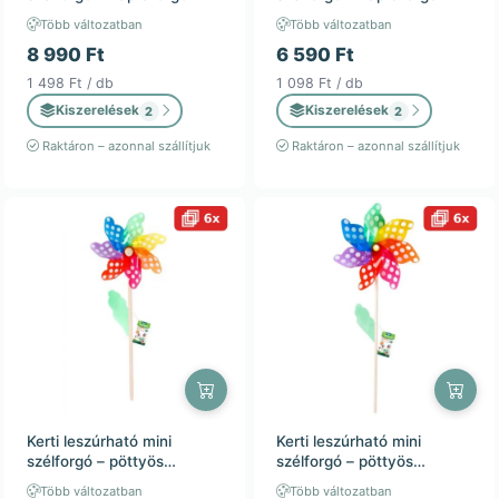
36x77cm – kültéri
28x45cm – kültéri
Több változatban
Több változatban
dekoráció / 6db
dekoráció / 6db
8 990 Ft
6 590 Ft
1 498 Ft / db
1 098 Ft / db
Kiszerelések
Kiszerelések
2
2
Raktáron – azonnal szállítjuk
Raktáron – azonnal szállítjuk
Kerti leszúrható mini
Kerti leszúrható mini
szélforgó – pöttyös
szélforgó – pöttyös
szivárvány – 18x48cm –
szivárvány – 42x120cm –
Több változatban
Több változatban