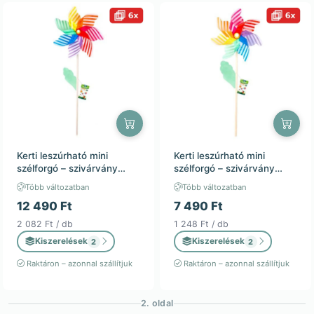
Kerti leszúrható mini
Kerti leszúrható mini
szélforgó – szivárvány
szélforgó – szivárvány
csíkokkal – 42x110cm –
csíkokkal – 32x75cm –
Több változatban
Több változatban
kültéri dekoráció / 6db
kültéri dekoráció / 6db
12 490 Ft
7 490 Ft
2 082 Ft / db
1 248 Ft / db
Kiszerelések
Kiszerelések
2
2
Raktáron – azonnal szállítjuk
Raktáron – azonnal szállítjuk
2. oldal