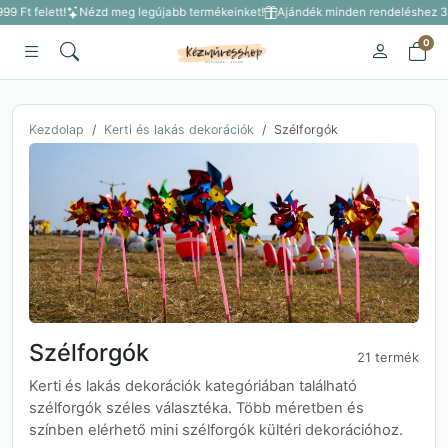
 Ft felett!
Nézd meg legújabb termékeinket!
Ajándék minden rendeléshez 3 50
0
Kezdolap
Kerti és lakás dekorációk
Szélforgók
Szélforgók
21 termék
Kerti és lakás dekorációk kategóriában található
szélforgók széles választéka. Több méretben és
színben elérhető mini szélforgók kültéri dekorációhoz.