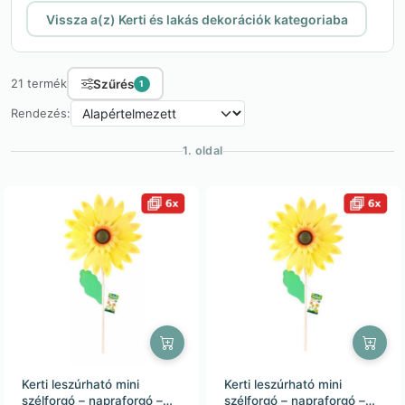
Vissza a(z) Kerti és lakás dekorációk kategoriaba
Szűrés
21 termék
1
Rendezés:
1. oldal
Kerti leszúrható mini
Kerti leszúrható mini
szélforgó – napraforgó –
szélforgó – napraforgó –