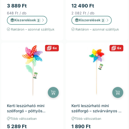
kültéri dekoráció / 6db
kültéri dekoráció / 6db
3 889 Ft
12 490 Ft
648 Ft / db
2 082 Ft / db
Kiszerelések
Kiszerelések
2
2
Raktáron – azonnal szállítjuk
Raktáron – azonnal szállítjuk
Kerti leszúrható mini
Kerti leszúrható mini
szélforgó – pöttyös
szélforgó – szivárványos –
szivárvány – 24x56cm –
8x27cm – kültéri dekoráció
Több változatban
Több változatban
kültéri dekoráció / 6db
/ 6db
5 289 Ft
1 890 Ft