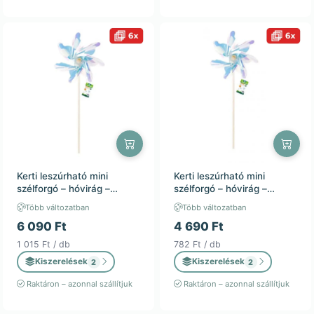
Kerti leszúrható mini
Kerti leszúrható mini
szélforgó – hóvirág –
szélforgó – hóvirág –
24x56cm – kültéri
18x48cm – kültéri
Több változatban
Több változatban
dekoráció / 6db
dekoráció / 6db
6 090 Ft
4 690 Ft
1 015 Ft / db
782 Ft / db
Kiszerelések
Kiszerelések
2
2
Raktáron – azonnal szállítjuk
Raktáron – azonnal szállítjuk