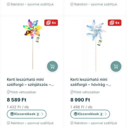
Raktáron – azonnal szállítjuk
Raktáron – azonnal szállítjuk
Kerti leszúrható mini
Kerti leszúrható mini
szélforgó – színjátszós –
szélforgó – hóvirág –
32x75cm – kültéri
32x75cm – kültéri
Több változatban
Több változatban
dekoráció / 6db
dekoráció / 6db
8 589 Ft
8 990 Ft
1 432 Ft / db
1 498 Ft / db
Kiszerelések
Kiszerelések
2
2
Raktáron – azonnal szállítjuk
Raktáron – azonnal szállítjuk