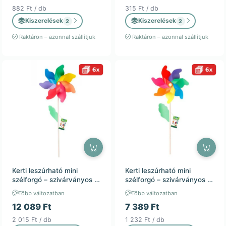
882 Ft / db
315 Ft / db
Kiszerelések
Kiszerelések
2
2
Raktáron – azonnal szállítjuk
Raktáron – azonnal szállítjuk
Kerti leszúrható mini
Kerti leszúrható mini
szélforgó – szivárványos –
szélforgó – szivárványos –
42x110cm – kültéri
32x75cm – kültéri
Több változatban
Több változatban
dekoráció / 6db
dekoráció / 6db
12 089 Ft
7 389 Ft
2 015 Ft / db
1 232 Ft / db