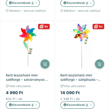
Kiszerelések
Kiszerelések
2
2
Raktáron – azonnal szállítjuk
Raktáron – azonnal szállítjuk
Kerti leszúrható mini
Kerti leszúrható mini
szélforgó – szivárványos –
szélforgó – színjátszós –
24x56cm – kültéri
42x110cm – kültéri
Több változatban
Több változatban
dekoráció / 6db
dekoráció / 6db
4 990 Ft
14 090 Ft
832 Ft / db
2 348 Ft / db
Kiszerelések
Kiszerelések
2
2