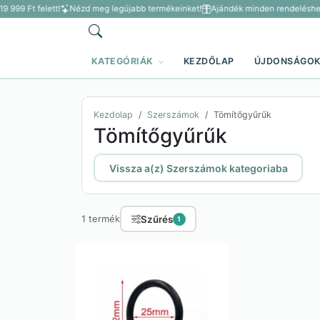
9 999 Ft felett!
Nézd meg legújabb termékeinket!
Ajándék minden rendeléshez 
KATEGÓRIÁK
KEZDŐLAP
ÚJDONSÁGO
Kezdolap
Szerszámok
Tömítőgyűrűk
Tömítőgyűrűk
Vissza a(z) Szerszámok kategoriaba
Szűrés
1 termék
1