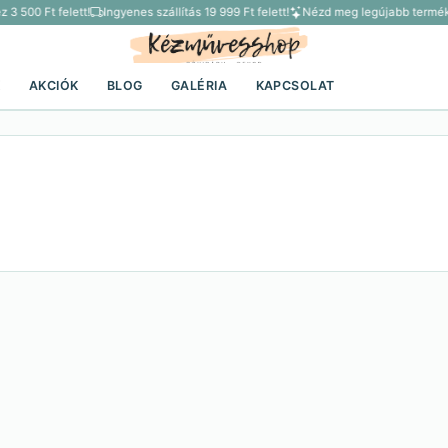
3 500 Ft felett!
Ingyenes szállítás 19 999 Ft felett!
Nézd meg legújabb terméke
K
AKCIÓK
BLOG
GALÉRIA
KAPCSOLAT