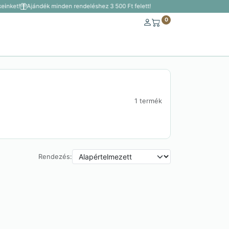
inket!
Ajándék minden rendeléshez 3 500 Ft felett!
0
1 termék
Rendezés: