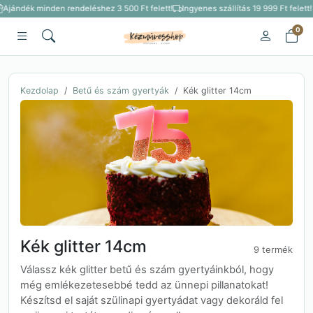
Ajándék minden rendeléshez 3 500 Ft felett!
Ingyenes szállítás 19 999 Ft felett!
0
Kezdolap
Betű és szám gyertyák
Kék glitter 14cm
Kék glitter 14cm
9 termék
Válassz kék glitter betű és szám gyertyáinkból, hogy
még emlékezetesebbé tedd az ünnepi pillanatokat!
Készítsd el saját szülinapi gyertyádat vagy dekoráld fel