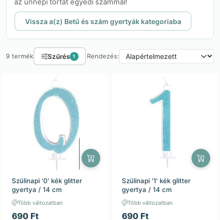
az ünnepi tortát egyedi számmal!
Vissza a(z) Betű és szám gyertyák kategoriaba
Szűrés
9 termék
Rendezés:
1
Szülinapi '0' kék glitter
Szülinapi '1' kék glitter
gyertya / 14 cm
gyertya / 14 cm
Több változatban
Több változatban
690 Ft
690 Ft