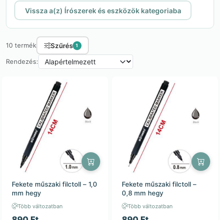
Vissza a(z) Írószerek és eszközök kategoriaba
Szűrés
10 termék
1
Rendezés:
Fekete műszaki filctoll – 1,0
Fekete műszaki filctoll –
mm hegy
0,8 mm hegy
Több változatban
Több változatban
890 Ft
890 Ft