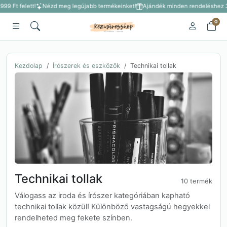
99 Ft felett!
Nézd meg legújabb termékeinket!
Ajándék minden rendeléshez 3 5
0
Kezdolap
Írószerek és eszközök
Technikai tollak
Technikai tollak
10 termék
Válogass az iroda és írószer kategóriában kapható
technikai tollak közül! Különböző vastagságú hegyekkel
rendelheted meg fekete színben.