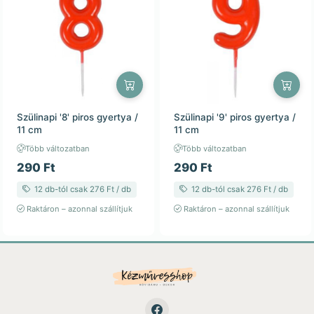
Szülinapi '8' piros gyertya /
Szülinapi '9' piros gyertya /
11 cm
11 cm
Több változatban
Több változatban
290 Ft
290 Ft
12 db-tól csak 276 Ft / db
12 db-tól csak 276 Ft / db
Raktáron – azonnal szállítjuk
Raktáron – azonnal szállítjuk