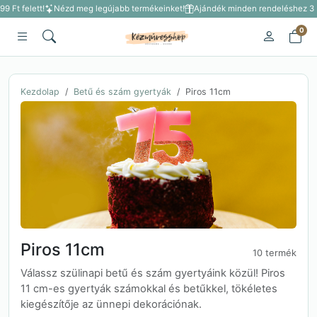
9 Ft felett!
Nézd meg legújabb termékeinket!
Ajándék minden rendeléshez 3 50
0
Kezdolap
Betű és szám gyertyák
Piros 11cm
Piros 11cm
10 termék
Válassz szülinapi betű és szám gyertyáink közül! Piros
11 cm-es gyertyák számokkal és betűkkel, tökéletes
kiegészítője az ünnepi dekorációnak.