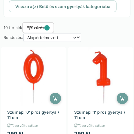
Vissza a(z) Betű és szám gyertyák kategoriaba
Szűrés
10 termék
1
Rendezés:
Szülinapi '0' piros gyertya /
Szülinapi '1' piros gyertya /
11 cm
11 cm
Több változatban
Több változatban
290 Ft
290 Ft