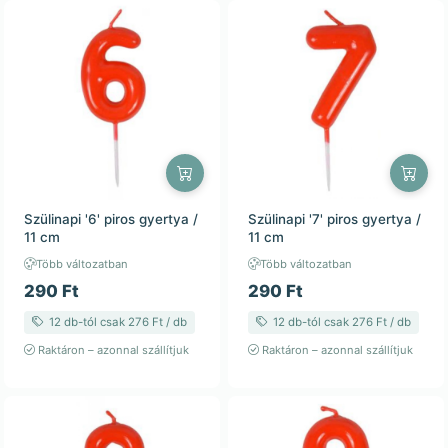
Szülinapi '6' piros gyertya /
Szülinapi '7' piros gyertya /
11 cm
11 cm
Több változatban
Több változatban
290 Ft
290 Ft
12 db-tól csak 276 Ft / db
12 db-tól csak 276 Ft / db
Raktáron – azonnal szállítjuk
Raktáron – azonnal szállítjuk