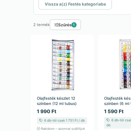
Vissza a(z) Festés kategoriaba
Szűrés
2 termék
1
Olajfesték készlet 12
Olajfesték kés
színben (12 ml tubus)
színben (6 ml 
1 990 Ft
1 590 Ft
6 db-tól csak
6 db-tól csak 1 751 Ft / db
db
Raktáron – azonnal szállítjuk