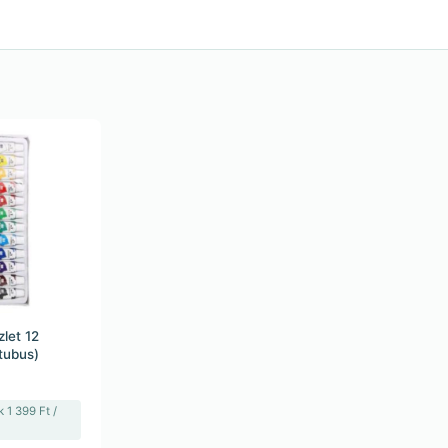
zlet 12
tubus)
 1 399 Ft /