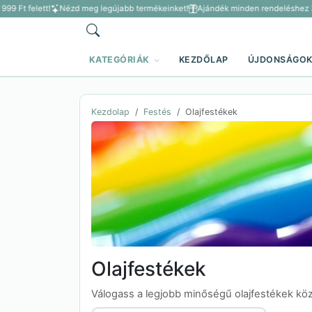
99 Ft felett!
Nézd meg legújabb termékeinket!
Ajándék minden rendeléshez 3 5
KATEGÓRIÁK
KEZDŐLAP
ÚJDONSÁGO
Kezdolap
Festés
Olajfestékek
Olajfestékek
Válogass a legjobb minőségű olajfestékek kö