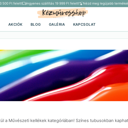
00 Ft felett!
Ingyenes szállítás 19 999 Ft felett!
Nézd meg legújabb termékein
K
AKCIÓK
BLOG
GALÉRIA
KAPCSOLAT
zül a Művészeti kellékek kategóriában! Színes tubusokban kapha