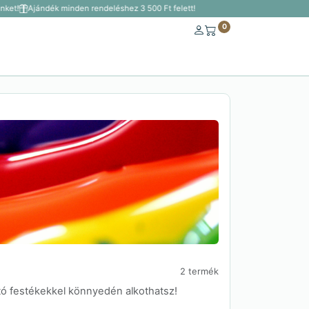
ket!
Ajándék minden rendeléshez 3 500 Ft felett!
0
2 termék
tó festékekkel könnyedén alkothatsz!