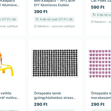
ű Kalapács
Mini Kalapács - 14*3.8cm
Cat Paws Sz
IY Kézműves
DIY Kézműves Eszköz
590 Ft
390 Ft
6 db-tól cs
 371 Ft / db
6 db-tól csak 371 Ft / db
Raktáron – az
nal szállítjuk
Raktáron – azonnal szállítjuk
vetítős
Öntapadós kerek
Öntapadós k
siráf motívum
gyöngyházhatású strassz
macskaszem
l – vegyes
matrica – fekete – 12 mm –
strassz matr
290 Ft
290 Ft
35×50 cm
23,5 cm
metál – 6 m