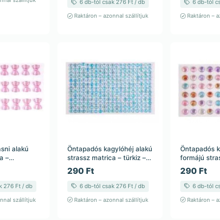
nal szállítjuk
6 db-tól csak 276 Ft / db
6 db-tól c
Raktáron – azonnal szállítjuk
Raktáron – az
sni alakú
Öntapadós kagylóhéj alakú
Öntapadós k
a –
strassz matrica – türkiz – 6
formájú stra
ál – 6 mm –
mm – 23,5 cm
többszínű –
290 Ft
290 Ft
db
cm
k 276 Ft / db
6 db-tól csak 276 Ft / db
6 db-tól c
nal szállítjuk
Raktáron – azonnal szállítjuk
Raktáron – az