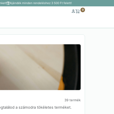
!
Ajándék minden rendeléshez 3 500 Ft felett!
0
39 termék
egtalálod a számodra tökéletes terméket.