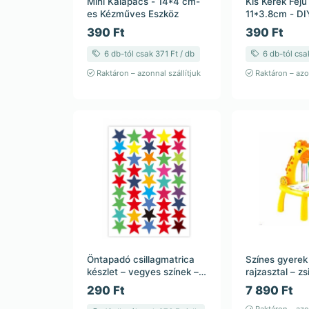
Mini Kalapács - 14*4 cm-
Kis Kerek Fej
es Kézműves Eszköz
11*3.8cm - D
Eszköz
390 Ft
390 Ft
6 db-tól csak 371 Ft / db
6 db-tól csak
Raktáron – azonnal szállítjuk
Raktáron – azon
Öntapadó csillagmatrica
Színes gyerek 
készlet – vegyes színek –
rajzasztal – z
45 db – 5 lap – 11×15 cm
– 12 db filctol
290 Ft
7 890 Ft
színek – 40×