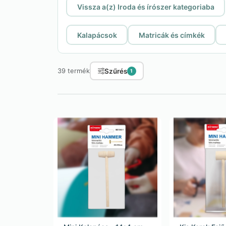
Vissza a(z) Iroda és írószer kategoriaba
Kalapácsok
Matricák és címkék
Szűrés
39 termék
1