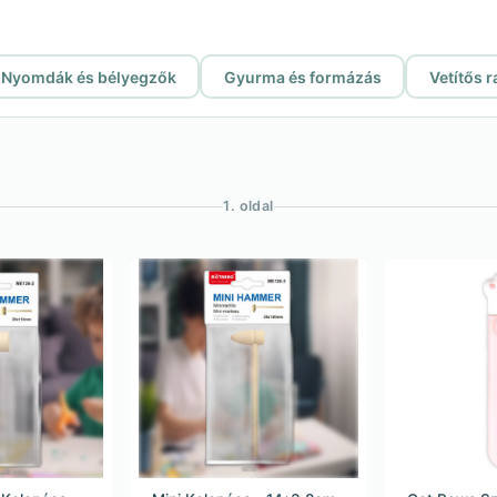
Nyomdák és bélyegzők
Gyurma és formázás
Vetítős r
1. oldal