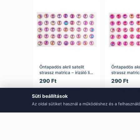
Öntapadós akril satelit
Öntapadós akri
strassz matrica – irizáló lila
strassz matrica
– közepes méret – 23,5
pink – közepe
290 Ft
290 Ft
cm
23,5 cm
6 db-tól csak 276 Ft / db
6 db-tól csa
Süti beállítások
Raktáron – azonnal szállítjuk
Raktáron – azon
Az oldal sütiket használ a működéshez és a felhasználó