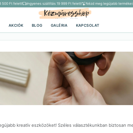
Ft felett!
Ingyenes szállítás 19 999 Ft felett!
Nézd meg legújabb termékeinket
K
AKCIÓK
BLOG
GALÉRIA
KAPCSOLAT
 legújabb kreatív eszközöket! Széles választékunkban biztosan m