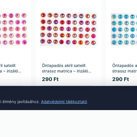
l satelit
Öntapadós akril satelit
Öntapadós akr
 – irizáló
strassz matrica – irizáló
strassz matri
s méret –
multicolor – közepes méret
kék – közep
290 Ft
290 Ft
– 23,5 cm
23,5 cm
k 276 Ft / db
6 db-tól csak 276 Ft / db
6 db-tól c
nal szállítjuk
Raktáron – azonnal szállítjuk
Raktáron – az
i élmény javításához.
Adatvédelmi tájékoztató