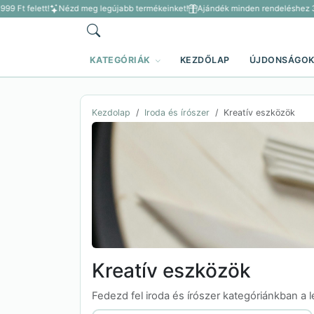
t felett!
Nézd meg legújabb termékeinket!
Ajándék minden rendeléshez 3 500 
KATEGÓRIÁK
KEZDŐLAP
ÚJDONSÁGO
Kezdolap
Iroda és írószer
Kreatív eszközök
Kreatív eszközök
Fedezd fel iroda és írószer kategóriánkban a