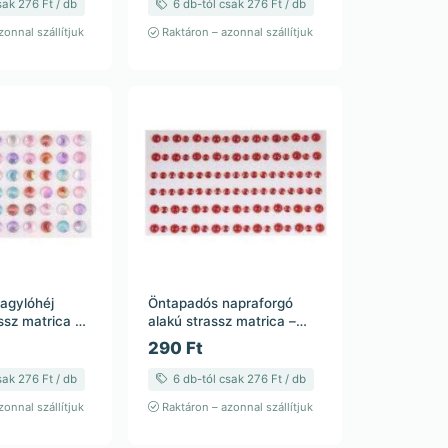
sak 276 Ft / db
6 db-tól csak 276 Ft / db
onnal szállítjuk
Raktáron – azonnal szállítjuk
agylóhéj
Öntapadós napraforgó
ssz matrica –
alakú strassz matrica –
 6 mm – 23,5
többszínű – 6 mm/8 mm –
290 Ft
23,5 cm
sak 276 Ft / db
6 db-tól csak 276 Ft / db
onnal szállítjuk
Raktáron – azonnal szállítjuk