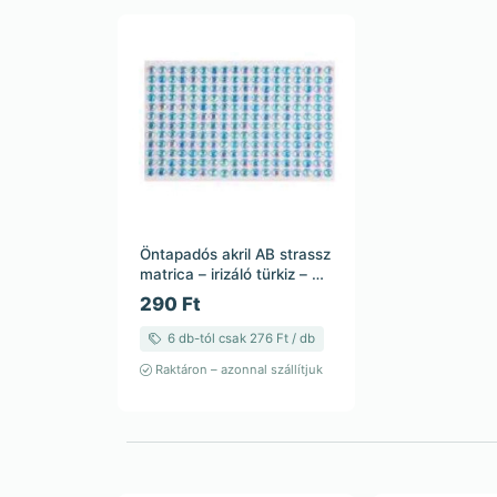
Öntapadós akril AB strassz
matrica – irizáló türkiz – 6
mm – 23,5 cm
290 Ft
6 db-tól csak 276 Ft / db
Raktáron – azonnal szállítjuk