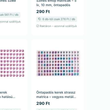
ínes Szike
Színes emoji matricák – 5
ív, 10 mm, öntapadós
290 Ft
ak 561 Ft / db
6 db-tól csak 276 Ft / db
onnal szállítjuk
Raktáron – azonnal szállítjuk
erek
Öntapadós kerek strassz
 hatású
matrica – vegyes metál
ica – pink
árnyalatok – 6 mm – 23,5
290 Ft
m – 23,5 cm
cm