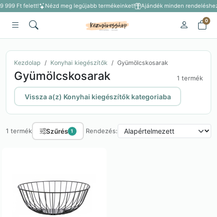
9 999 Ft felett!
Nézd meg legújabb termékeinket!
Ajándék minden rendeléshez 3
0
Kezdolap
Konyhai kiegészítők
Gyümölcskosarak
Gyümölcskosarak
1 termék
Vissza a(z) Konyhai kiegészítők kategoriaba
Szűrés
1 termék
Rendezés:
1