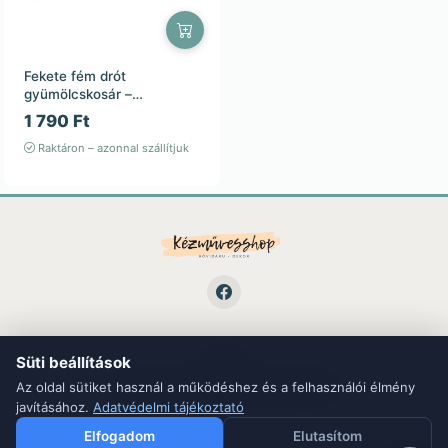
Fekete fém drót
gyümölcskosár –
27×27×10,3 cm
1 790 Ft
Raktáron – azonnal szállítjuk
Süti beállítások
LINKEK
ÁSZF
Adatvédelem
Kapcsolat
Blog
Az oldal sütiket használ a működéshez és a felhasználói élmény
javításához.
Adatvédelmi tájékoztató
Elfogadom
Elutasítom