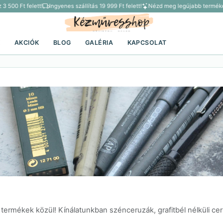
500 Ft felett!
Ingyenes szállítás 19 999 Ft felett!
Nézd meg legújabb termékei
K
AKCIÓK
BLOG
GALÉRIA
KAPCSOLAT
 termékek közül! Kínálatunkban szénceruzák, grafitbél nélküli c