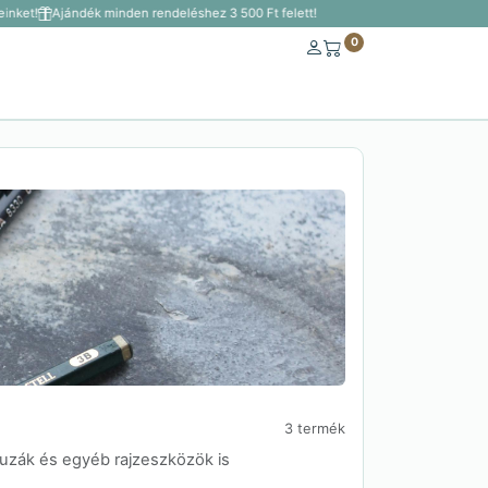
nket!
Ajándék minden rendeléshez 3 500 Ft felett!
0
3 termék
eruzák és egyéb rajzeszközök is