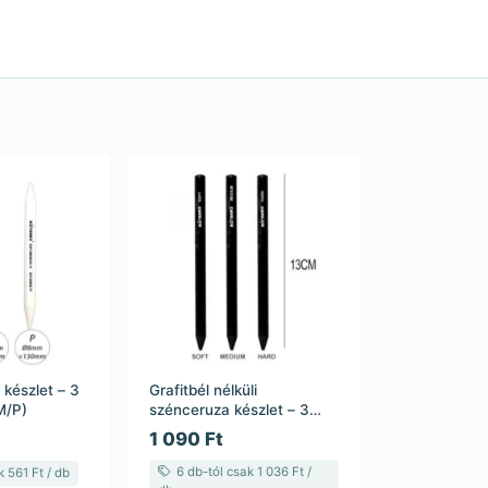
készlet – 3
Grafitbél nélküli
M/P)
szénceruza készlet – 3
darabos (Soft, Medium,
1 090 Ft
Hard)
6 db-tól csak 1 036 Ft /
 561 Ft / db