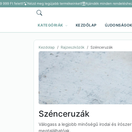
999 Ft felett!
Nézd meg legújabb termékeinket!
Ajándék minden rendeléshez 3 
KATEGÓRIÁK
KEZDŐLAP
ÚJDONSÁGO
Kezdolap
Rajzeszközök
Szénceruzák
Szénceruzák
Válogass a legjobb minőségű irodai és írószer
megtalálhatóak.