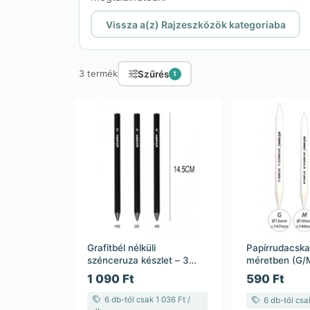
Vissza a(z) Rajzeszközök kategoriaba
Szűrés
3 termék
1
Grafitbél nélküli
Papírrudacska 
szénceruza készlet – 3
méretben (G/
darabos (HB, 2B, 4B)
1 090 Ft
590 Ft
6 db-tól csak 1 036 Ft /
6 db-tól csak