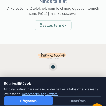
Nincs találat
A keresési feltételeknek nem felel meg egyetlen termék
sem. Próbálj más kulcsszóval!
Összes termék
Süti beállítások
LINKEK
ÁSZF
Adatvédelem
Kapcsolat
Blog
Az oldal sütiket használ a működéshez és a felhasználói élmény
javításához.
Adatvédelmi tájékoztató
Elfogadom
Elutasítom