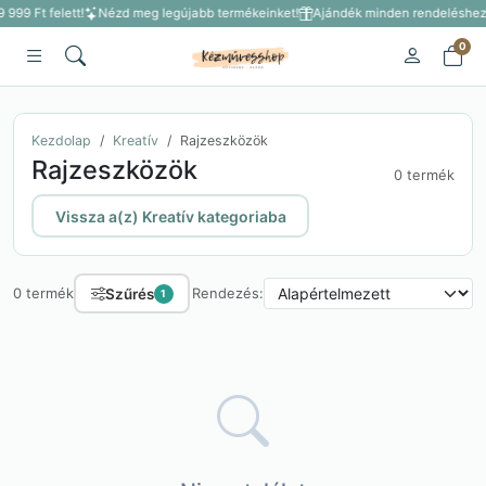
 999 Ft felett!
Nézd meg legújabb termékeinket!
Ajándék minden rendeléshez 3
0
Kezdolap
Kreatív
Rajzeszközök
Rajzeszközök
0 termék
Vissza a(z) Kreatív kategoriaba
Szűrés
0 termék
Rendezés:
1