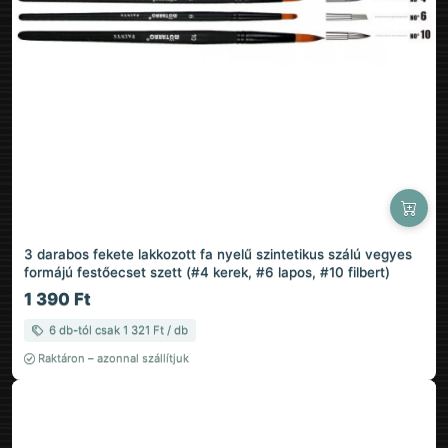
3 darabos fekete lakkozott fa nyelű szintetikus szálú vegyes
formájú festőecset szett (#4 kerek, #6 lapos, #10 filbert)
1 390 Ft
6 db-tól csak 1 321 Ft / db
Raktáron – azonnal szállítjuk