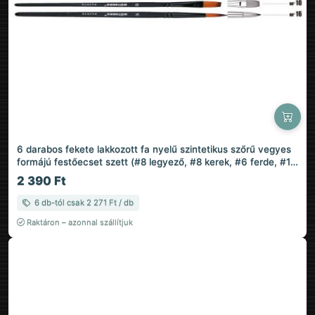
6 darabos fekete lakkozott fa nyelű szintetikus szőrű vegyes
formájú festőecset szett (#8 legyező, #8 kerek, #6 ferde, #10
lapos, #10 filbert, #16 lapos)
2 390 Ft
6 db-tól csak 2 271 Ft / db
Raktáron – azonnal szállítjuk