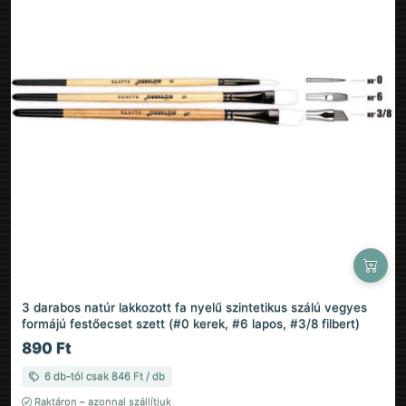
3 darabos natúr lakkozott fa nyelű szintetikus szálú vegyes
formájú festőecset szett (#0 kerek, #6 lapos, #3/8 filbert)
890 Ft
6 db-tól csak 846 Ft / db
Raktáron – azonnal szállítjuk