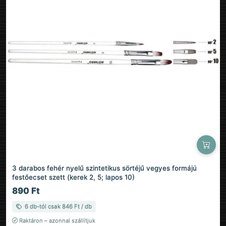
3 darabos fehér nyelű szintetikus sörtéjű vegyes formájú
festőecset szett (kerek 2, 5; lapos 10)
890 Ft
6 db-tól csak 846 Ft / db
Raktáron – azonnal szállítjuk