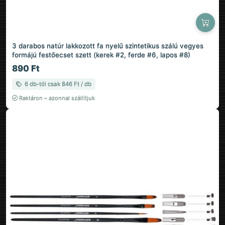
3 darabos natúr lakkozott fa nyelű szintetikus szálú vegyes
formájú festőecset szett (kerek #2, ferde #6, lapos #8)
890 Ft
6 db-tól csak 846 Ft / db
Raktáron – azonnal szállítjuk