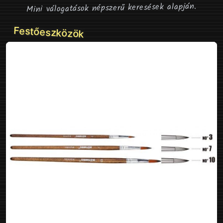
Mini válogatások népszerű keresések alapján.
Festőeszközök