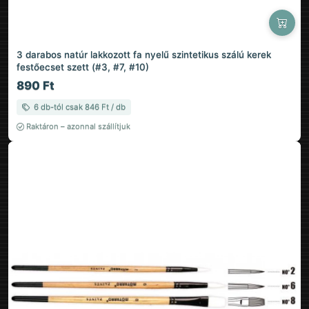
3 darabos natúr lakkozott fa nyelű szintetikus szálú kerek
festőecset szett (#3, #7, #10)
890 Ft
6 db-tól csak 846 Ft / db
Raktáron – azonnal szállítjuk