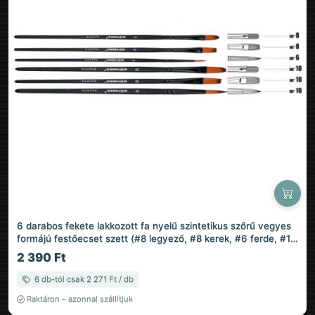
6 darabos fekete lakkozott fa nyelű szintetikus szőrű vegyes
formájú festőecset szett (#8 legyező, #8 kerek, #6 ferde, #10
lapos, #10 filbert, #16 lapos)
2 390 Ft
6 db-tól csak 2 271 Ft / db
Raktáron – azonnal szállítjuk