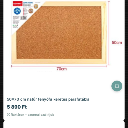
50×70 cm natúr fenyőfa keretes parafatábla
5 890 Ft
Raktáron – azonnal szállítjuk