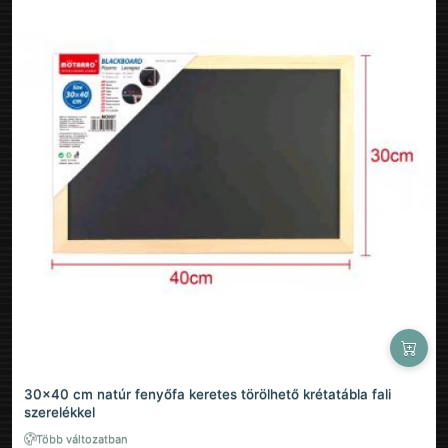
30×40 cm natúr fenyőfa keretes törölhető krétatábla fali
szerelékkel
Több változatban