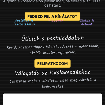
A gomb a kosároldalon jelenik meg, ha eléred a 3 500 Ft-
os határt.
FEDEZD FEL A KÍNÁLATOT
Írószerek
Festékek &
Címkék &
festőeszközök
dekorok
Ötletek a postaládádban
Rövid, hasznos tippek iskolakezdéshez – újdonságok,
akciók, kreatív inspirációk.
FELIRATKOZOM
Válogatás az iskolakezdéshez
Csúsztasd végig a kínálatot, nézd meg közelről a
kedvenceket.