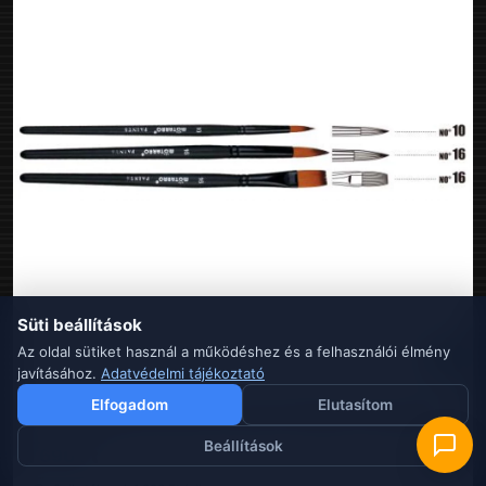
Süti beállítások
Az oldal sütiket használ a működéshez és a felhasználói élmény
javításához.
Adatvédelmi tájékoztató
Elfogadom
Elutasítom
3 darabos fekete lakkozott fa nyelű szintetikus szálú vegyes
formájú festőecset szett (#10 kerek, #16 lapos, #16 filbert)
Beállítások
1 690 Ft