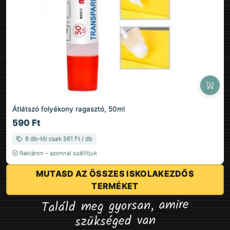
Átlátszó folyékony ragasztó, 50ml
590 Ft
6 db-tól csak 561 Ft / db
Raktáron – azonnal szállítjuk
MUTASD AZ ÖSSZES ISKOLAKEZDŐS
TERMÉKET
Találd meg gyorsan, amire
szükséged van