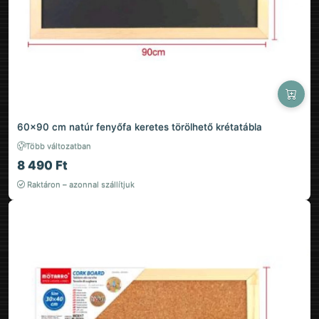
60×90 cm natúr fenyőfa keretes törölhető krétatábla
Több változatban
8 490 Ft
Raktáron – azonnal szállítjuk