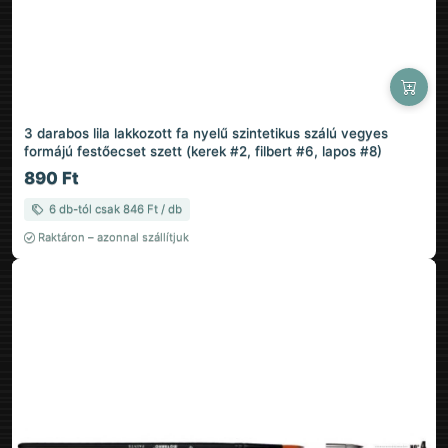
3 darabos lila lakkozott fa nyelű szintetikus szálú vegyes
formájú festőecset szett (kerek #2, filbert #6, lapos #8)
890 Ft
6 db-tól csak 846 Ft / db
Raktáron – azonnal szállítjuk