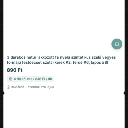
3 darabos natúr lakkozott fa nyelű szintetikus szálú vegyes
formájú festőecset szett (kerek #2, ferde #6, lapos #8)
890 Ft
6 db-tól csak 846 Ft / db
Raktáron – azonnal szállítjuk