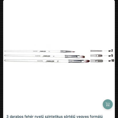
3 darabos fehér nyelű szintetikus sörtéjű vegyes formájú