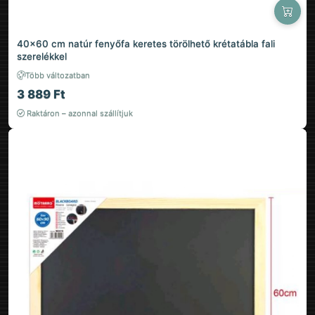
40×60 cm natúr fenyőfa keretes törölhető krétatábla fali
szerelékkel
Több változatban
3 889 Ft
Raktáron – azonnal szállítjuk