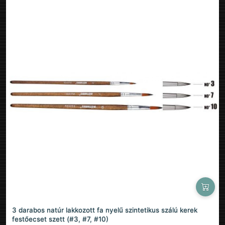
3 darabos natúr lakkozott fa nyelű szintetikus szálú kerek
festőecset szett (#3, #7, #10)