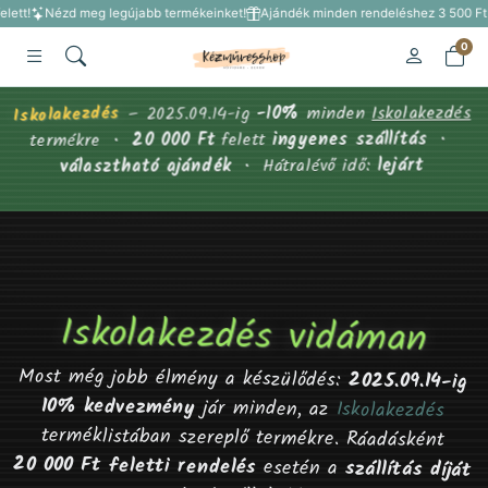
Nézd meg legújabb termékeinket!
Ajándék minden rendeléshez 3 500 Ft felett!
0
Iskolakezdés
Iskolakezdés
minden
-10%
2025.09.14-ig
–
•
ingyenes szállítás
felett
20 000 Ft
•
termékre
lejárt
• Hátralévő idő:
választható ajándék
Iskolakezdés vidáman
Most még jobb élmény a készülődés:
2025.09.14-ig
10% kedvezmény
jár minden, az
Iskolakezdés
terméklistában szereplő termékre. Ráadásként
20 000 Ft feletti rendelés
esetén a
szállítás díját