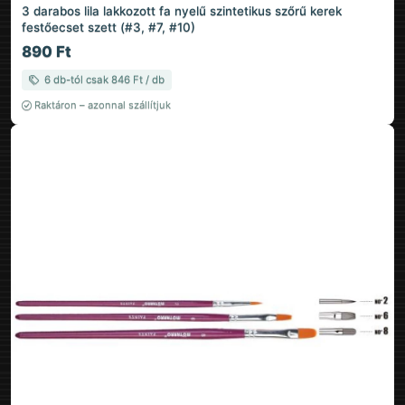
3 darabos lila lakkozott fa nyelű szintetikus szőrű kerek
festőecset szett (#3, #7, #10)
890 Ft
6 db-tól csak 846 Ft / db
Raktáron – azonnal szállítjuk